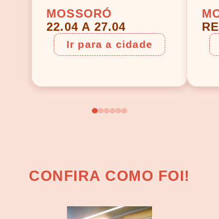
MOSSORÓ
M
22.04 A 27.04
RE
Ir para a cidade
CONFIRA COMO FOI!